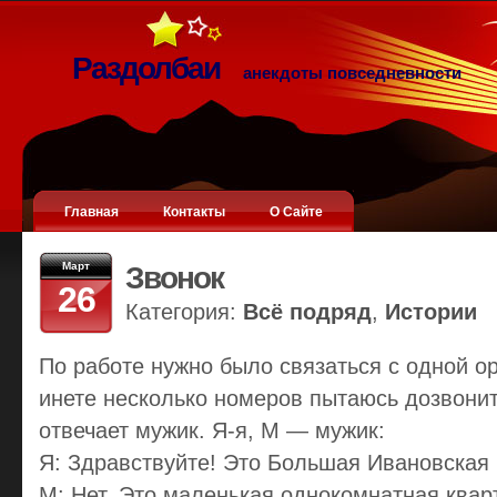
Раздолбаи
анекдоты повседневности
Главная
Контакты
О Сайте
Март
Звонок
26
Категория:
Всё подряд
,
Истории
По работе нужно было связаться с одной о
инете несколько номеров пытаюсь дозвони
отвечает мужик. Я-я, М — мужик:
Я: Здравствуйте! Это Большая Ивановская
М: Нет. Это маленькая однокомнатная квар