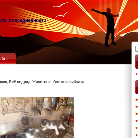
оты повседневности
Н
айте
инки
,
Всё подряд
,
Животные
,
Охота и рыбалка