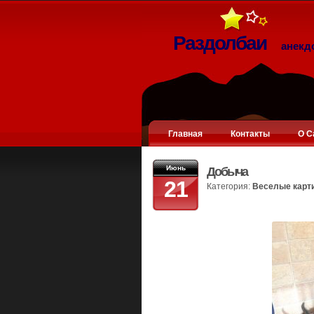
Раздолбаи
анекд
Главная
Контакты
О С
Июнь
Добыча
21
Категория:
Веселые карт