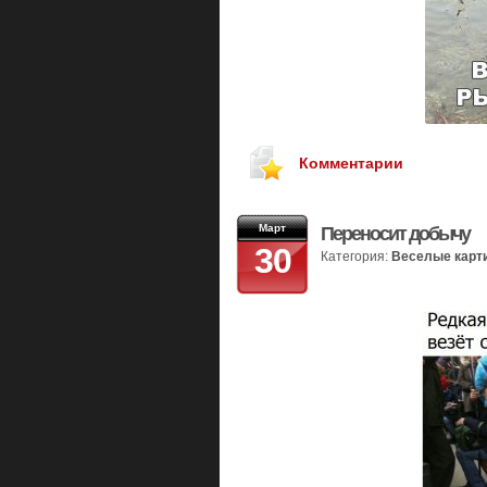
Комментарии
Март
Переносит добычу
30
Категория:
Веселые карт