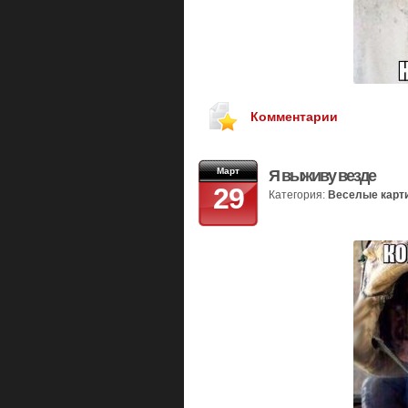
Комментарии
Март
Я выживу везде
29
Категория:
Веселые карт