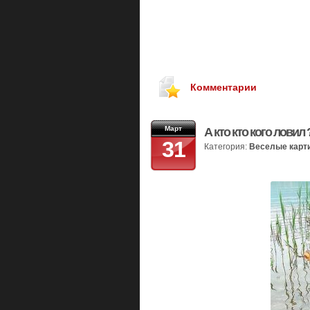
Комментарии
Март
А кто кто кого ловил 
31
Категория:
Веселые карт