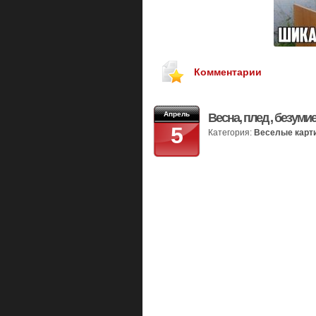
Комментарии
Апрель
Весна, плед , безуми
5
Категория:
Веселые карт