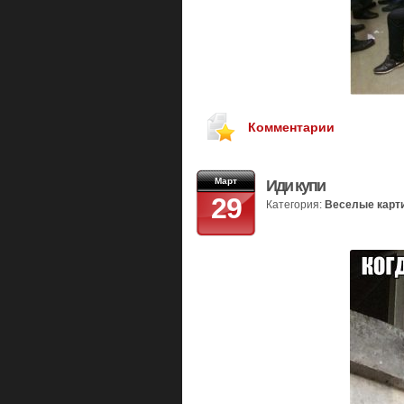
Комментарии
Март
Иди купи
29
Категория:
Веселые карт