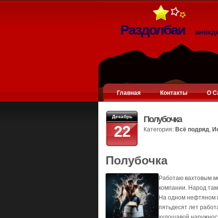
Раздолбаи
анекд
Главная
Контакты
О С
Декабрь
Полубочка
22
Категория:
Всё подряд
,
И
Полубочка
Работаю вахтовым ме
компании. Народ там
На одном нефтяном п
пятьдесят лет работа
худощавой наружност