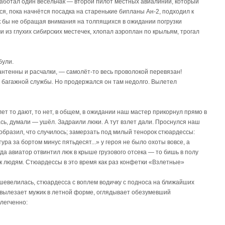
аботал один весельчак — второй пилот местных авиалиний, который
я, пока начнётся посадка на старенькие бипланы Ан-2, подходил к
к бы не обращая внимания на толпящихся в ожидании погрузки
и из глухих сибирских местечек, хлопал аэроплан по крыльям, трогал
були.
 антенны и расчалки, — самолёт-то весь проволокой перевязан!
ы багажной службы. Но продержался он там недолго. Вылетел
ет то дают, то нет, в общем, в ожидании наш мастер прикорнул прямо в
ась, думали — ушёл. Задраили люки. А тут взлет дали. Проснулся наш
ообразил, что случилось; замерзать под милый тенорок стюардессы:
ра за бортом минус пятьдесят...» y героя не было охоты вовсе, а
да авиатор отвинтил люк в крыше грузового отсека — то бишь в полу
, к людям. Стюардессы в это время как раз конфетки «Взлетные»
ашевелилась, стюардесса c воплем водичку c подноса на ближайших
а вылезает мужик в летной форме, оглядывает обезумевший
блегченно: