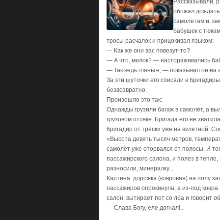
Рассказывали, р
обожал дождатьс
самолётам и, ка
бабушек c тюкам
тросы расчалок и прицокивал языком:
— Как же они вас повезут-то?
— А что, милок? — настораживались ба
— Так ведь гляньте, — показывал он на
За эти шуточки его списали в бригадир
безвозвратно.
Произошло это так:
Однажды грузили багаж в самолёт, а выл
грузовом отсеке. Бригада его не хватил
бригадир от тряски уже на взлетной. С
«Высота девять тысяч метров, температу
самолёт уже оторвался от полосы. И тог
пассажирского салона, и полез в тепло
разносили, минералку...
Картина: дорожка (ковровая) на полу з
пассажиров опрокинула, а из-под ковр
салон, вытирает пот со лба и говорит о
— Слава Богу, еле догнал!..