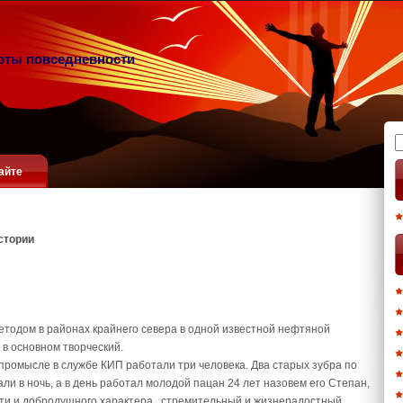
оты повседневности
Н
айте
стории
тодом в районах крайнего севера в одной известной нефтяной
 в основном творческий.
ромысле в службе КИП работали три человека. Два старых зубра по
ли в ночь, а в день работал молодой пацан 24 лет назовем его Степан,
и и добродушного характера , стремительный и жизнерадостный.