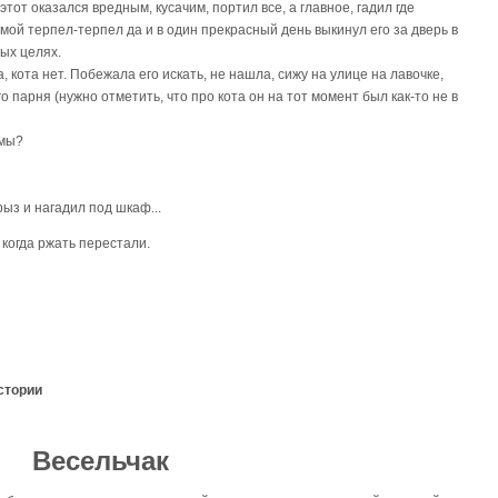
этот оказался вредным, кусачим, портил все, а главное, гадил где
мой терпел-терпел да и в один прекрасный день выкинул его за дверь в
ых целях.
, кота нет. Побежала его искать, не нашла, сижу на улице на лавочке,
го парня (нужно отметить, что про кота он на тот момент был как-то не в
емы?
рыз и нагадил под шкаф...
 когда ржать перестали.
стории
Весельчак