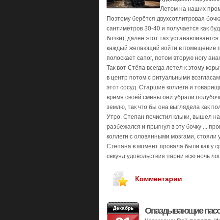
Летом на наших промы
Поэтому берётся двухсотлитровая бочка
сантиметров 30-40 и получается как буд
бочки), далее этот таз устанавливается
каждый желающий войти в помещение пр
полоскает сапог, потом вторую ногу ана
Так вот Стёпа всегда летел к этому ко
в центр потом с ритуальными возгласам
этот сосуд. Старшие коллеги и товарищ
время своей смены они убрали полубочку
землю, так что бы она выглядела как по
Утро. Степан почистил клыки, вышел на
разбежался и прыгнул в эту бочку ... пр
коллеги с оловянными мозгами, стояли у
Степана в момент провала были как у ср
секунд удовольствия парни всю ночь л
Комментарии
Декабрь
Опаздывающие пас