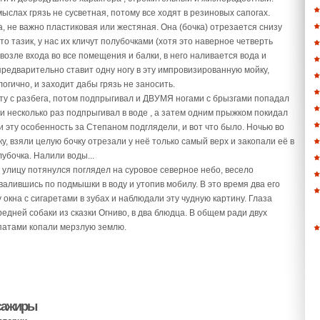
слах грязь не сусветная, потому все ходят в резиновых сапогах.
, не важно пластиковая или жестяная. Она (бочка) отрезается снизу
то тазик, у нас их кличут полубочками (хотя это наверное четверть
 возле входа во все помещения и балки, в него наливается вода и
едварительно ставит одну ногу в эту импровизированную мойку,
логично, и заходит дабы грязь не заносить.
рыту с разбега, потом подпрыгивал и ДВУМЯ ногами с брызгами попадал
и несколько раз подпрыгивал в воде , а затем одним прыжком покидал
и эту особенность за Степаном подглядели, и вот что было. Ночью во
, взяли целую бочку отрезали у неё только самый верх и закопали её в
лубочка. Налили воды...
 улицу потянулся поглядел на суровое северное небо, весело
овалившись по подмышки в воду и утопив мобилу. В это время два его
 окна с сигаретами в зубах и наблюдали эту чудную картину. Глаза
едней собаки из сказки Огниво, в два блюдца. В общем ради двух
опатами копали мерзлую землю.
сажиры