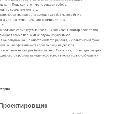
ушка: — Подождите, я пакет с вещами соберу.
ходит в соседнюю комнату.
кунд через тридцать она выходит уже без живота (!), и с
ча идет на кухню, начинает кормить дитёнка.
.?!
о большие серые круглые глаза — хлоп-хлоп. Санитар решает, что
поминает самые необычные случаи из учебников.
 же девушка, но ... с животом вместо ребенка, и с пакетиком в руках.
иум , а шизофрения — так просто люди не двоятся.
эскулапов на сей раз было спасено. Оказалось, что это две сестры-
дна сестра родила за неделю до того, а вторая только собирается.
стории
Проектировщик