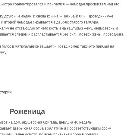
 быстро сориентировался и пригнулся — чемодан просвистел над его
у другой чемодан, и снова кричит: «Нагибайся!!!». Проводник уже
 и второй чемодан скрывается в дебрях старого тамбура.
хапку не отстающую от него (хоть и на каблуках) жену, неимоверным
ливается следом и распластывается без сил... поверх жены, проводника
и голос в матюгальнике вещает: «Поезд номер такой-то прибыл на
му".
стории
Роженица
 Bызов на дом, акушерская бригада, девушка 40 недель.
рывает дверь юная особа в халатике и с соответствующим сроку
отиком. Далее осмотр, по всем признакам пора в роддом.