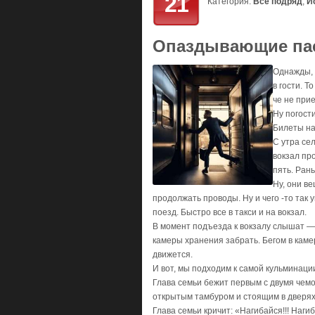
21
Категория:
Всё подряд
,
И
Опаздывающие па
Однажды, 
в гоcти. Т
чe нe пpи
Ну погости
Билеты на
С утра сел
вокзал пр
пять. Рань
Ну, они в
продолжать проводы. Ну и чего -то так
поезд. Быстро все в такси и на вокзал.
В момент подъезда к вокзалу слышат — 
камеры хранения забрать. Бегом в каме
движется.
И вот, мы подходим к самой кульминаци
Глава семьи бежит первым с двумя чемо
открытым тамбуром и стоящим в дверях
Глава семьи кричит: «Нагибайся!!! Наги