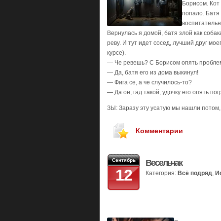
Борисом. Кот 
попало. Батя 
воспитательн
Вернулась я домой, батя злой как собака
реву. И тут идет сосед, лучший друг мое
курсе).
— Че ревешь? С Борисом опять пробл
— Да, батя его из дома выкинул!
— Фига се, а че случилось-то?
— Да он, гад такой, удочку его опять пог
ЗЫ: Заразу эту усатую мы нашли потом,
Комментарии
Сентябрь
Весельчак
12
Категория:
Всё подряд
,
И