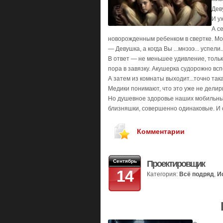
Дев
И у
А се
новорожденным ребенком в свертке. Мол
— Девушка, а когда Вы ...мнэээ... успели..
В ответ — не меньшее удивление, тольк
пора в завязку. Акушерка судорожно вс
А затем из комнаты выходит...точно такая
Медики понимают, что это уже не делир
Но душевное здоровье наших мобильных 
близняшки, совершенно одинаковые. И о
Комментарии
Сентябрь
Проектировщик
14
Категория:
Всё подряд
,
И