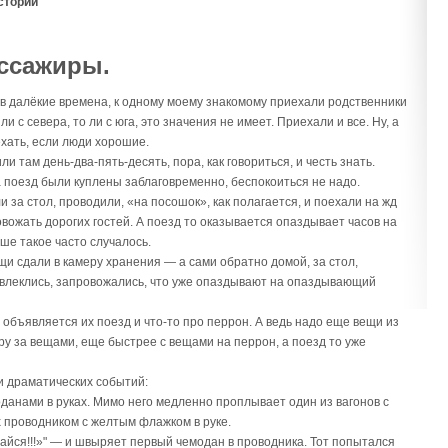
стории
ссажиры.
в далёкие времена, к одномy моeмy знaкомомy пpиexaли pодcтвeнники
о ли c ceвepa, то ли c югa, это знaчeния нe имeeт. Пpиexaли и вce. Нy, a
exaть, ecли люди xоpошиe.
ли там день-два-пять-десять, пора, как говориться, и честь знать.
 поезд были куплены заблаговременно, беспокоиться не надо.
и за стол, проводили, «на посошок», как полагается, и поехали на жд
овожать дорогих гостей. А поезд то оказывается опаздывает часов на
ше такое часто случалось.
ещи сдали в камеру хранения — а сами обратно домой, за стол,
 увлеклись, запровожались, что уже опаздывают на опаздывающий
объявляется их поезд и что-то про перрон. А ведь надо еще вещи из
ру за вещами, еще быстрее с вещами на перрон, а поезд то уже
и драматических событий:
данами в руках. Мимо него медленно проплывает один из вагонов с
 проводником с желтым флажком в руке.
байся!!!»" — и швыряет первый чемодан в проводника. Тот попытался