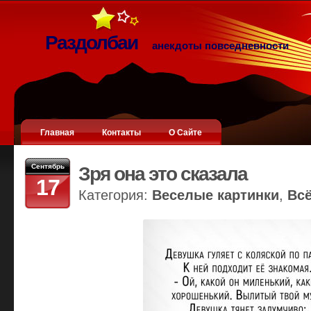
Раздолбаи
анекдоты повседневности
Главная
Контакты
О Сайте
Сентябрь
Зря она это сказала
17
Категория:
Веселые картинки
,
Вс