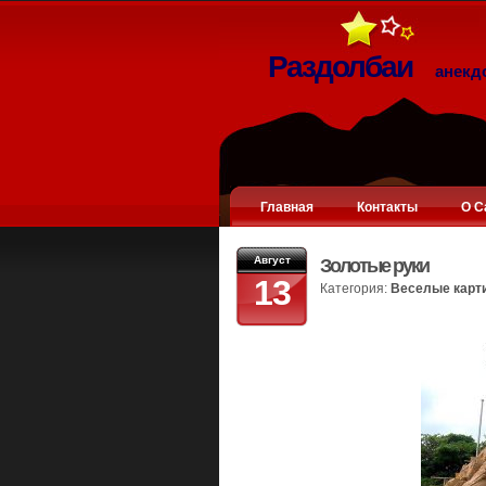
Раздолбаи
анекд
Главная
Контакты
О С
Август
Золотые руки
13
Категория:
Веселые карт