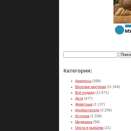
Найти:
Категории:
Анекдоты
(398)
Веселые картинки
(11 244)
Всё подряд
(12 671)
Дети
(477)
Животные
(1 137)
Изобретатели
(3 256)
Истории
(1 339)
Медицина
(58)
Охота и рыбалка
(21)