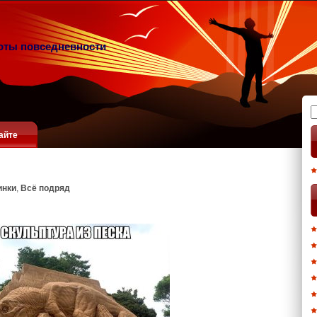
оты повседневности
Н
айте
инки
,
Всё подряд