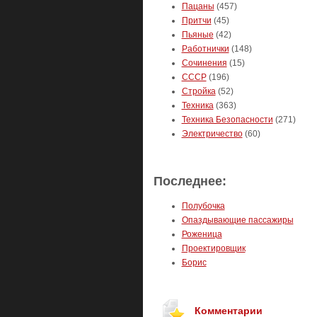
Пацаны
(457)
Притчи
(45)
Пьяные
(42)
Работнички
(148)
Сочинения
(15)
СССР
(196)
Стройка
(52)
Техника
(363)
Техника Безопасности
(271)
Электричество
(60)
Последнее:
Полубочка
Опаздывающие пассажиры
Роженица
Проектировщик
Борис
Комментарии