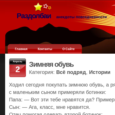
Раздолбаи
анекдоты повседневности
Главная
Контакты
О Сайте
Апрель
Зимняя обувь
2
Категория:
Всё подряд
,
Истории
Ходил сегодня покупать зимнюю обувь, а р
с маленьким сыном примеряли ботинки:
Папа: — Вот эти тебе нравятся да? Примерь
Сын: — Ага, класс, мне нравится.
Отец помогая одевать второй ботинок: