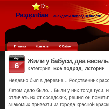
Раздолбаи
анекдоты повседневности
Главная
Контакты
О Сайте
Март
Жили у бабуси, два веселых
6
Категория:
Всё подряд
,
Истории
Недавно был в деревне... Родственник расс
Летом дело было... Были у них тогда гуси, и
отличать их от соседских, решил он помети
знакомых привезти из города красной крас