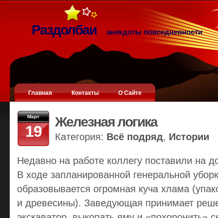
Раздолбаи
анекдоты повседневности
Главная
Контакты
О Сайте
Март
Железная логика
19
Категория:
Всё подряд
,
Истории
Недавно на работе коллегу поставили на д
В ходе запланированной генеральной уборк
образовывается огромная куча хлама (упак
и древесины). Заведующая принимает реше
экскаватор, выкопать яму и «похоронить» с