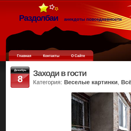
Раздолбаи
анекдоты повседневности
Главная
Контакты
О Сайте
Декабрь
Заходи в гости
8
Категория:
Веселые картинки
,
Вс