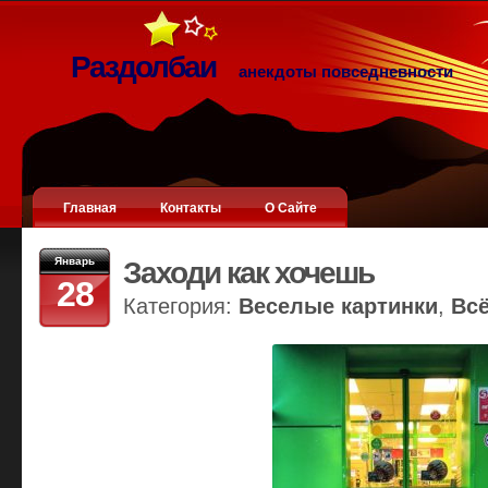
Раздолбаи
анекдоты повседневности
Главная
Контакты
О Сайте
Январь
Заходи как хочешь
28
Категория:
Веселые картинки
,
Вс