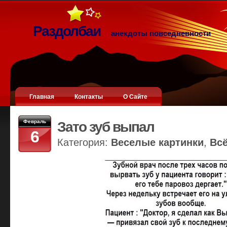
Раздолбаи
анекдоты повседневности
Главная
Контакты
О Сайте
Февраль
Зато зуб выпал
6
Категория:
Веселые картинки
,
Вс