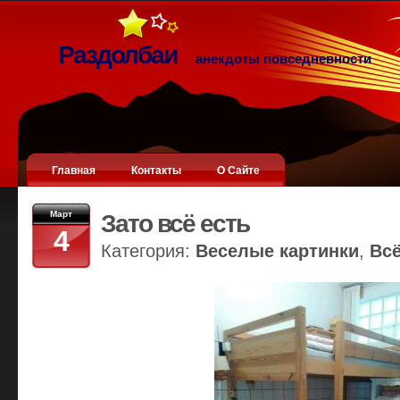
Раздолбаи
анекдоты повседневности
Главная
Контакты
О Сайте
Март
Зато всё есть
4
Категория:
Веселые картинки
,
Вс