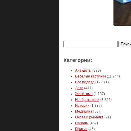
Найти:
Категории:
Анекдоты
(398)
Веселые картинки
(11 244)
Всё подряд
(12 671)
Дети
(477)
Животные
(1 137)
Изобретатели
(3 256)
Истории
(1 339)
Медицина
(58)
Охота и рыбалка
(21)
Пацаны
(457)
Притчи
(45)