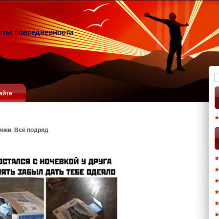
оты повседневности
Н
айте
инки
,
Всё подряд