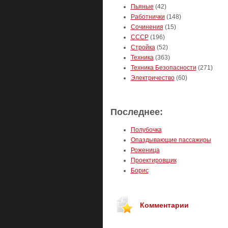
Пьяные
(42)
Работнички
(148)
Сочинения
(15)
СССР
(196)
Стройка
(52)
Техника
(363)
Техника Безопасности
(271)
Электричество
(60)
Последнее:
Полубочка
Опаздывающие пассажиры
Роженица
Проектировщик
Борис
Комментарии