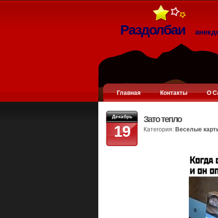
Раздолбаи
анекд
Главная
Контакты
О С
Декабрь
Зато тепло
19
Категория:
Веселые карт