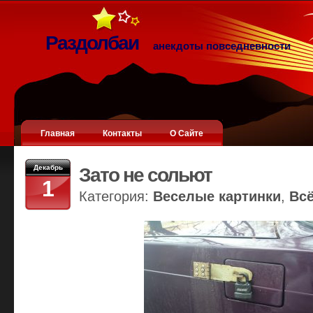
Раздолбаи
анекдоты повседневности
Главная
Контакты
О Сайте
Декабрь
Зато не сольют
1
Категория:
Веселые картинки
,
Вс