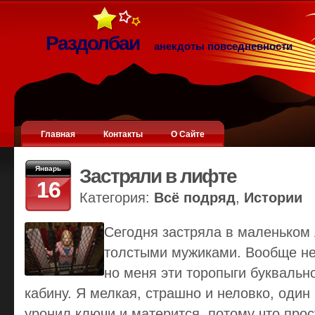
Раздолбаи
анекдоты повседневности
Главная
Контакты
О Сайте
Январь
Застряли в лифте
16
Категория:
Всё подряд
,
Истории
Сегодня застряла в маленьком
толстыми мужиками. Вообще не 
но меня эти торопыги буквальн
кабину. Я мелкая, страшно и неловко, оди
уронил ключи и матерится, потому что прос