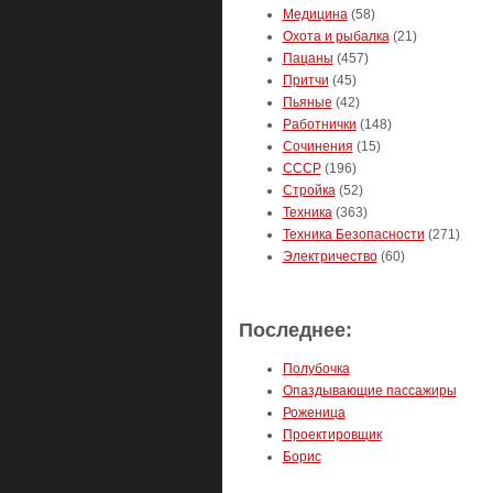
Медицина
(58)
Охота и рыбалка
(21)
Пацаны
(457)
Притчи
(45)
Пьяные
(42)
Работнички
(148)
Сочинения
(15)
СССР
(196)
Стройка
(52)
Техника
(363)
Техника Безопасности
(271)
Электричество
(60)
Последнее:
Полубочка
Опаздывающие пассажиры
Роженица
Проектировщик
Борис