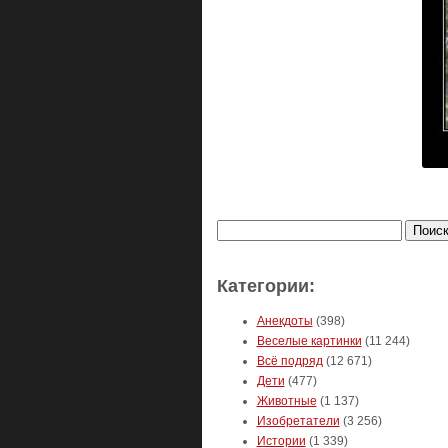
Найти:
Категории:
Анекдоты
(398)
Веселые картинки
(11 244)
Всё подряд
(12 671)
Дети
(477)
Животные
(1 137)
Изобретатели
(3 256)
Истории
(1 339)