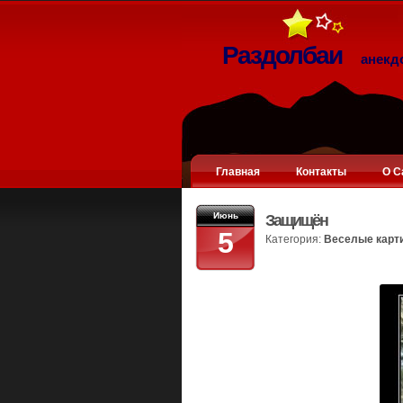
Раздолбаи
анекд
Главная
Контакты
О С
Июнь
Защищён
5
Категория:
Веселые карт