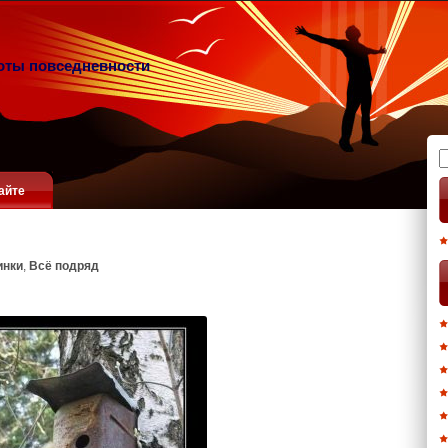
оты повседневности
Н
айте
инки
,
Всё подряд