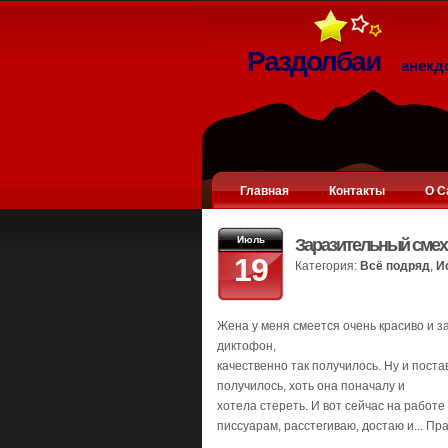
Раздолбаи
анекд
Главная
Контакты
О С
Июль
Заразительный смех
19
Категория:
Всё подряд
,
И
Жена у меня смеется очень красиво и за
диктофон,
качественно так получилось. Ну и пост
получилось, хоть она поначалу и
хотела стереть. И вот сейчас на работе 
писсуарам, расстегиваю, достаю и... Пр