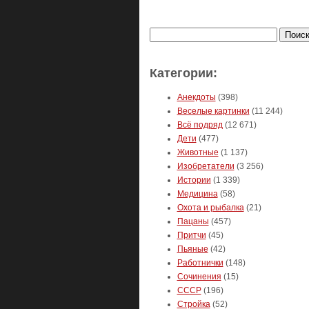
Найти:
Категории:
Анекдоты
(398)
Веселые картинки
(11 244)
Всё подряд
(12 671)
Дети
(477)
Животные
(1 137)
Изобретатели
(3 256)
Истории
(1 339)
Медицина
(58)
Охота и рыбалка
(21)
Пацаны
(457)
Притчи
(45)
Пьяные
(42)
Работнички
(148)
Сочинения
(15)
СССР
(196)
Стройка
(52)