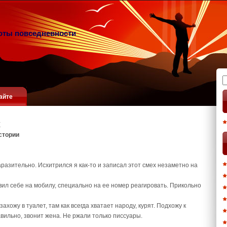
оты повседневности
Н
айте
стории
разительно. Исхитрился я как-то и записал этот смех незаметно на
авил себе на мобилу, специально на ее номер реагировать. Прикольно
захожу в туалет, там как всегда хватает народу, курят. Подхожу к
авильно, звонит жена. Не ржали только писсуары.