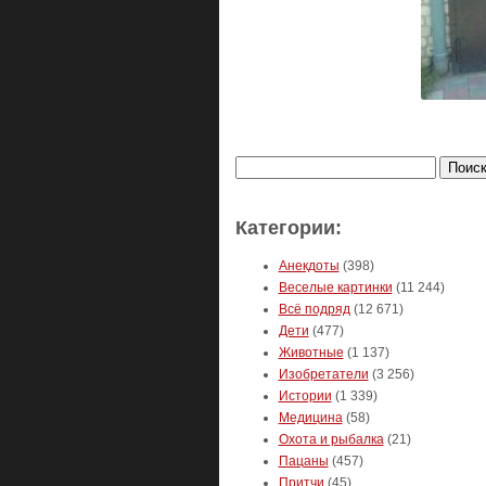
Найти:
Категории:
Анекдоты
(398)
Веселые картинки
(11 244)
Всё подряд
(12 671)
Дети
(477)
Животные
(1 137)
Изобретатели
(3 256)
Истории
(1 339)
Медицина
(58)
Охота и рыбалка
(21)
Пацаны
(457)
Притчи
(45)