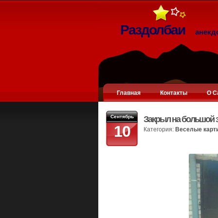
Раздолбаи
анекд
Главная
Контакты
О С
Сентябрь
Закрыл на большой 
10
Категория:
Веселые карт