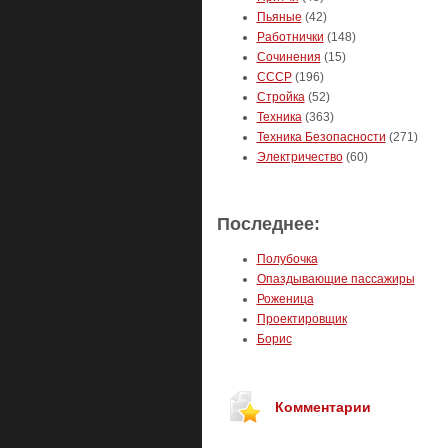
Пьяные
(42)
Работнички
(148)
Сочинения
(15)
СССР
(196)
Стройка
(52)
Техника
(363)
Техника Безопасности
(271)
Электричество
(60)
Последнее:
Полубочка
Опаздывающие пассажиры
Роженица
Проектировщик
Борис
Комментарии