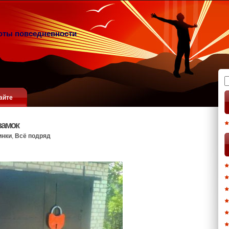
оты повседневности
Н
айте
замок
инки
,
Всё подряд