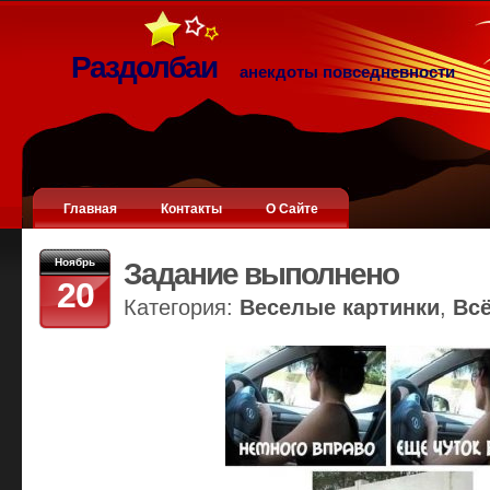
Раздолбаи
анекдоты повседневности
Главная
Контакты
О Сайте
Ноябрь
Задание выполнено
20
Категория:
Веселые картинки
,
Вс