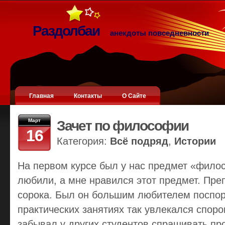
Раздолбаи
анекдоты повседневности
Главная
Контакты
О Сайте
Март
Зачет по философии
16
Категория:
Всё подряд
,
Истории
На первом курсе был у нас предмет «филос
любили, а мне нравился этот предмет. Пре
сорока. Был он большим любителем поспор
практических занятиях так увлекался споро
забывал у других студентов спрашивать п