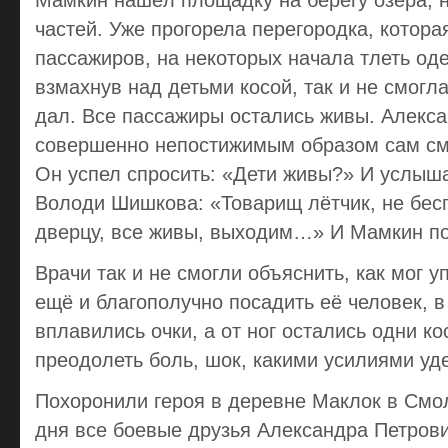
Мамкин нашёл площадку на берегу озера, н
частей. Уже прогорела перегородка, котора
пассажиров, на некоторых начала тлеть од
взмахнув над детьми косой, так и не смогл
дал. Все пассажиры остались живы. Алекс
совершенно непостижимым образом сам смо
Он успел спросить: «Дети живы?» И услыш
Володи Шишкова: «Товарищ лётчик, не бесп
дверцу, все живы, выходим…» И Мамкин по
Врачи так и не смогли объяснить, как мог 
ещё и благополучно посадить её человек, в
вплавились очки, а от ног остались одни ко
преодолеть боль, шок, какими усилиями уд
Похоронили героя в деревне Маклок в Смол
дня все боевые друзья Александра Петрови