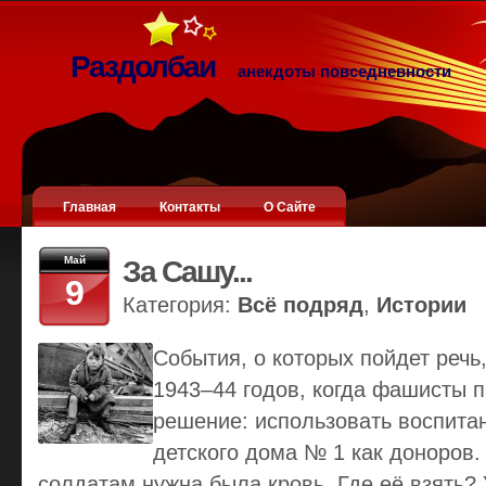
Раздолбаи
анекдоты повседневности
Главная
Контакты
О Сайте
Май
За Сашу...
9
Категория:
Всё подряд
,
Истории
События, о которых пойдет речь
1943–44 годов, когда фашисты 
решение: использовать воспита
детского дома № 1 как доноров
солдатам нужна была кровь. Где её взять? 