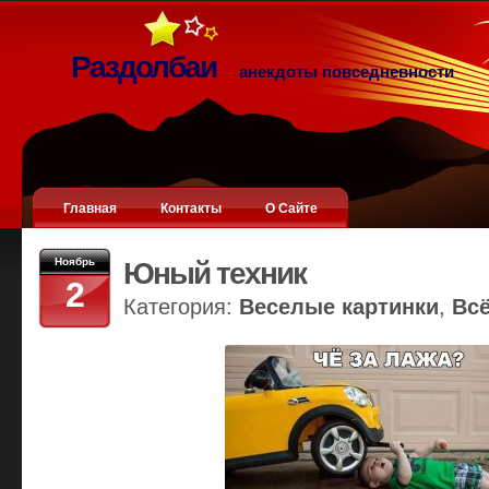
Раздолбаи
анекдоты повседневности
Главная
Контакты
О Сайте
Ноябрь
Юный техник
2
Категория:
Веселые картинки
,
Вс