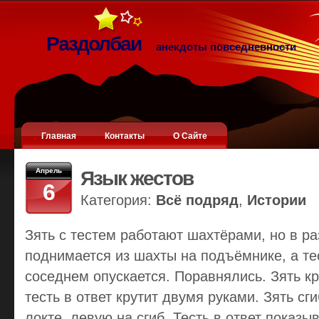
Раздолбаи
анекдоты повседневности
Главная
Контакты
О Сайте
Апрель
Язык жестов
6
Категория:
Всё подряд
,
Истории
Зять с тестем работают шахтёрами, но в р
поднимается из шахты на подъёмнике, а тес
соседнем опускается. Поравнялись. Зять кр
тесть в ответ крутит двумя руками. Зять сг
локте, левую на сгиб. Тесть в ответ показы