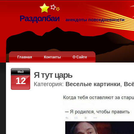
Раздолбаи
анекдоты повседневности
Главная
Контакты
О Сайте
Май
Я тут царь
12
Категория:
Веселые картинки
,
Вс