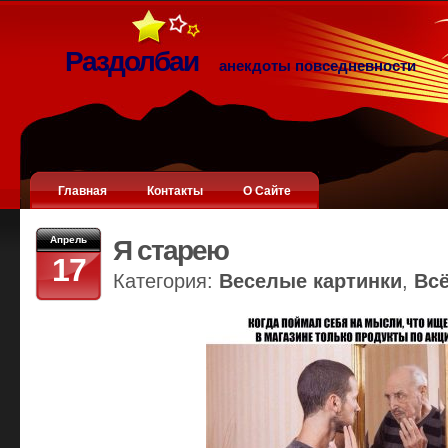
Раздолбаи
анекдоты повседневности
Главная
Контакты
О Сайте
Апрель
Я старею
17
Категория:
Веселые картинки
,
Вс