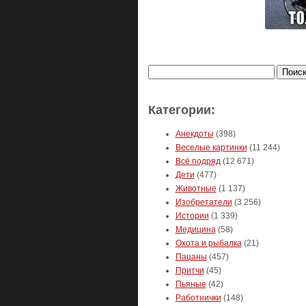
Найти:
Категории:
Анекдоты
(398)
Веселые картинки
(11 244)
Всё подряд
(12 671)
Дети
(477)
Животные
(1 137)
Изобретатели
(3 256)
Истории
(1 339)
Медицина
(58)
Охота и рыбалка
(21)
Пацаны
(457)
Притчи
(45)
Пьяные
(42)
Работнички
(148)