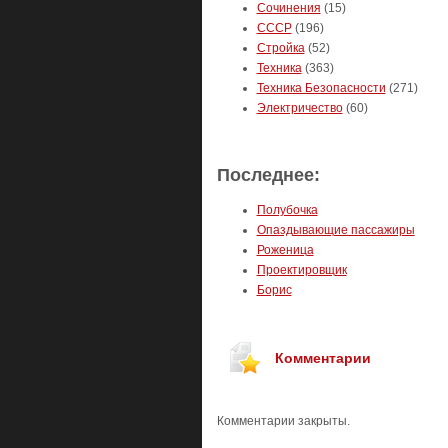
Сочинения
(15)
СССР
(196)
Стройка
(52)
Техника
(363)
Техника Безопасности
(271)
Электричество
(60)
Последнее:
Полубочка
Опаздывающие пассажиры
Роженица
Проектировщик
Борис
Комментарии
Комментарии закрыты.