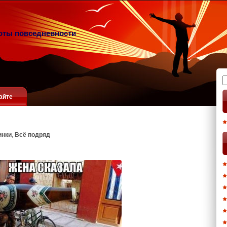
оты повседневности
Н
айте
инки
,
Всё подряд