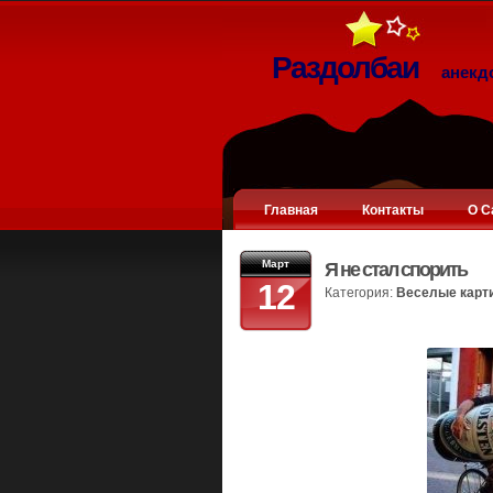
Раздолбаи
анекд
Главная
Контакты
О С
Март
Я не стал спорить
12
Категория:
Веселые карт