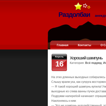
Раздолбаи
анекд
Главная
Контакты
О С
Апрель
Хороший шампунь
16
Категория:
Всё подряд
,
И
На этих длинных выходных собирались 
Слышу краем уха, как супруга восторже
— Я такой хороший шампунь купила! Уже
выходные из слива ванны пучок доставал
Подружки наперебой начинают спрашиват
Наклоняюсь к ним:
— Это не шампунь чудодейственный, это