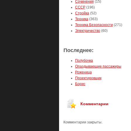
Сочинения
(15)
СССР
(196)
Стройка
(52)
Техника
(363)
Техника Безопасности
(271)
Электричество
(60)
Последнее:
Полубочка
Опаздывающие пассажиры
Роженица
Проектировщик
Борис
Комментарии
Комментарии закрыты.