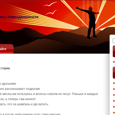
оты повседневности
Н
айте
стории
с друзьями.
нно рассказывает подругам:
 месяц им пользуюсь и волосы совсем не лезут. Раньше я каждые
а, а теперь там ничего!
ь, что за шампунь и где купить.
 я после тебя каждое утро слив очищаю.