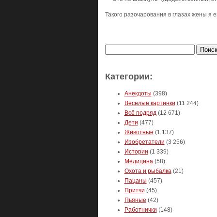
Такого разочарования в глазах жены я е
Найти:
Категории:
Анекдоты
(398)
Веселые картинки
(11 244)
Всё подряд
(12 671)
Дети
(477)
Животные
(1 137)
Изобретатели
(3 256)
Истории
(1 339)
Медицина
(58)
Охота и рыбалка
(21)
Пацаны
(457)
Притчи
(45)
Пьяные
(42)
Работнички
(148)