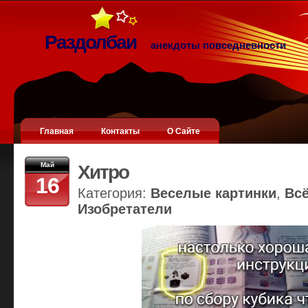
Раздолбаи
анекдоты повседневности
Главная
Контакты
О Сайте
Май
Хитро
16
Категория:
Веселые картинки
,
Вс
Изобретатели