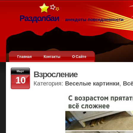
Раздолбаи
анекдоты повседневности
Главная
Контакты
О Сайте
Март
Взросление
10
Категория:
Веселые картинки
,
Вс