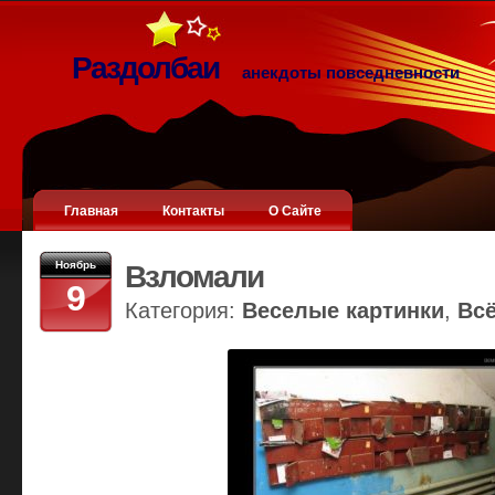
Раздолбаи
анекдоты повседневности
Главная
Контакты
О Сайте
Ноябрь
Взломали
9
Категория:
Веселые картинки
,
Вс