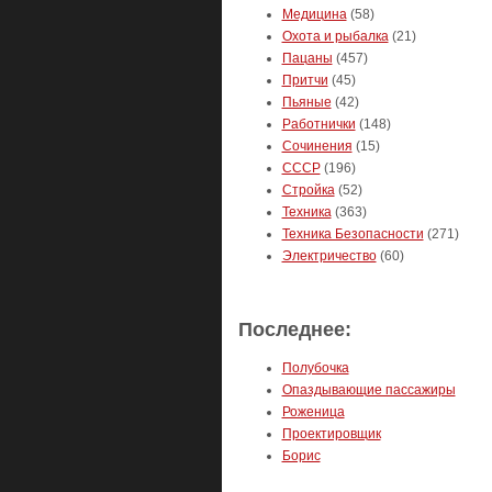
Медицина
(58)
Охота и рыбалка
(21)
Пацаны
(457)
Притчи
(45)
Пьяные
(42)
Работнички
(148)
Сочинения
(15)
СССР
(196)
Стройка
(52)
Техника
(363)
Техника Безопасности
(271)
Электричество
(60)
Последнее:
Полубочка
Опаздывающие пассажиры
Роженица
Проектировщик
Борис