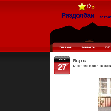
Раздолбаи
анекд
Главная
Контакты
О С
Июль
Вырос
27
Категория:
Веселые карт