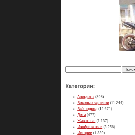
Найти:
Категории:
Анекдоты
(398)
Веселые картинки
(11 244)
Всё подряд
(12 671)
Дети
(477)
Животные
(1 137)
Изобретатели
(3 256)
Истории
(1 339)