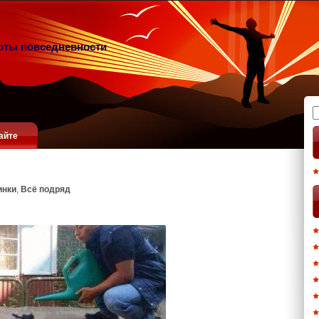
оты повседневности
Н
айте
инки
,
Всё подряд