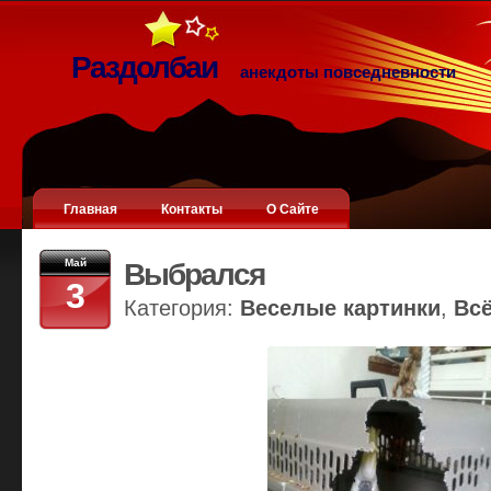
Раздолбаи
анекдоты повседневности
Главная
Контакты
О Сайте
Май
Выбрался
3
Категория:
Веселые картинки
,
Вс