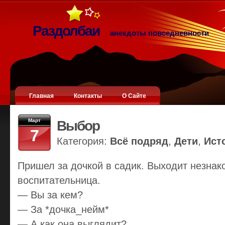
Раздолбаи
анекдоты повседневности
Главная
Контакты
О Сайте
Март
Выбор
7
Категория:
Всё подряд
,
Дети
,
Ист
Пришел за дочкой в садик. Выходит незнако
воспитательница.
— Вы за кем?
— За *дочка_нейм*
— А как она выглядит?