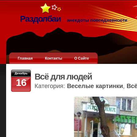
Раздолбаи
анекдоты повседневности
Главная
Контакты
О Сайте
Декабрь
Всё для людей
16
Категория:
Веселые картинки
,
Вс