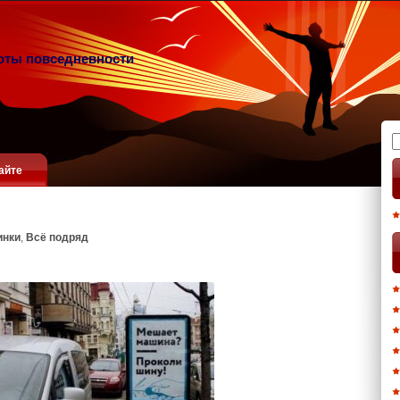
оты повседневности
Н
айте
инки
,
Всё подряд