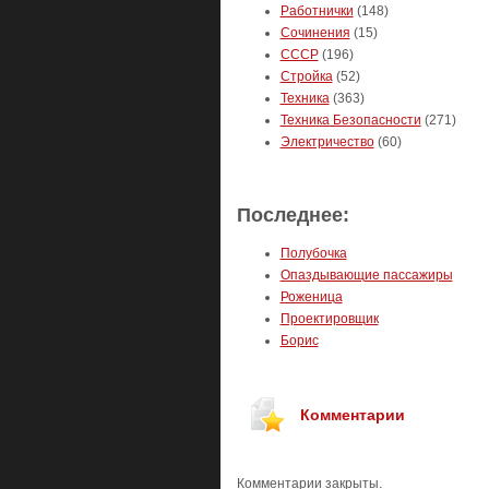
Работнички
(148)
Сочинения
(15)
СССР
(196)
Стройка
(52)
Техника
(363)
Техника Безопасности
(271)
Электричество
(60)
Последнее:
Полубочка
Опаздывающие пассажиры
Роженица
Проектировщик
Борис
Комментарии
Комментарии закрыты.