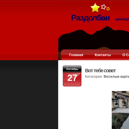
Раздолбаи
анекд
Главная
Контакты
О С
Октябрь
Вот тебе совет
27
Категория:
Веселые карт