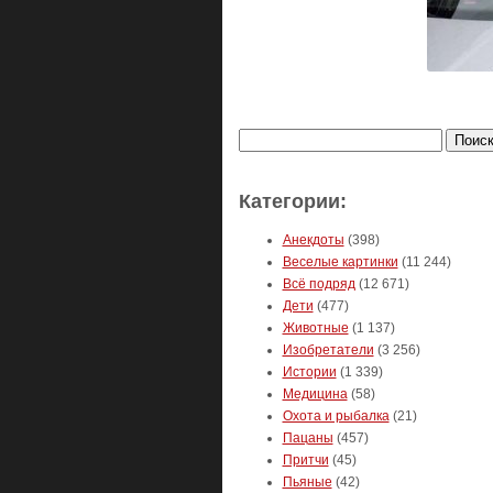
Найти:
Категории:
Анекдоты
(398)
Веселые картинки
(11 244)
Всё подряд
(12 671)
Дети
(477)
Животные
(1 137)
Изобретатели
(3 256)
Истории
(1 339)
Медицина
(58)
Охота и рыбалка
(21)
Пацаны
(457)
Притчи
(45)
Пьяные
(42)