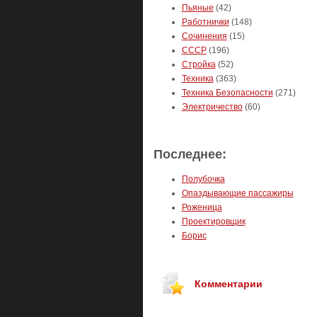
Пьяные
(42)
Работнички
(148)
Сочинения
(15)
СССР
(196)
Стройка
(52)
Техника
(363)
Техника Безопасности
(271)
Электричество
(60)
Последнее:
Полубочка
Опаздывающие пассажиры
Роженица
Проектировщик
Борис
Комментарии