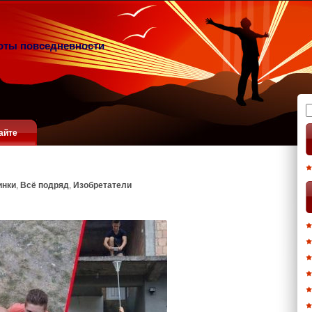
оты повседневности
Н
айте
инки
,
Всё подряд
,
Изобретатели