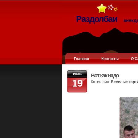
Раздолбаи
анекд
Главная
Контакты
О С
Июнь
Вот как надо
19
Категория:
Веселые карт