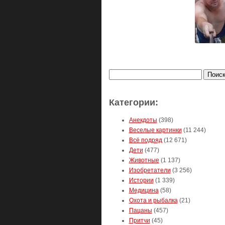
Найти:
Категории:
Анекдоты
(398)
Веселые картинки
(11 244)
Всё подряд
(12 671)
Дети
(477)
Животные
(1 137)
Изобретатели
(3 256)
Истории
(1 339)
Медицина
(58)
Охота и рыбалка
(21)
Пацаны
(457)
Притчи
(45)