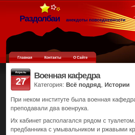
Раздолбаи
анекдоты повседневности
Главная
Контакты
О Сайте
Апрель
Военная кафедра
27
Категория:
Всё подряд
,
Истории
При неком институте была военная кафедра
преподавали два военрука.
Их кабинет располагался рядом с туалетом.
предбанника с умывальником и ржавыми кр