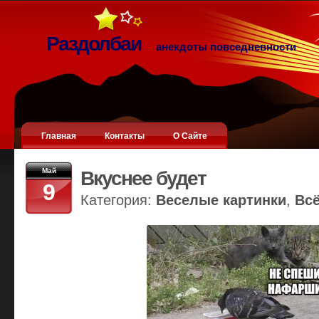
Раздолбаи
анекдоты повседневности
Главная
Контакты
О Сайте
Май
Вкуснее будет
9
Категория:
Веселые картинки
,
Вс