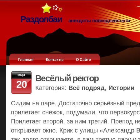
Раздолбаи
анекдоты повседневности
Главная
Контакты
О Сайте
Март
Весёлый ректор
20
Категория:
Всё подряд
,
Истории
Сидим на паре. Достаточно серьёзный пред
прилетает снежок, подумали, что первокур
Прилетает второй, за ним третий. Препод 
открывает окно. Крик с улицы «Александр В
так долго открываете, я вам третью пару у 