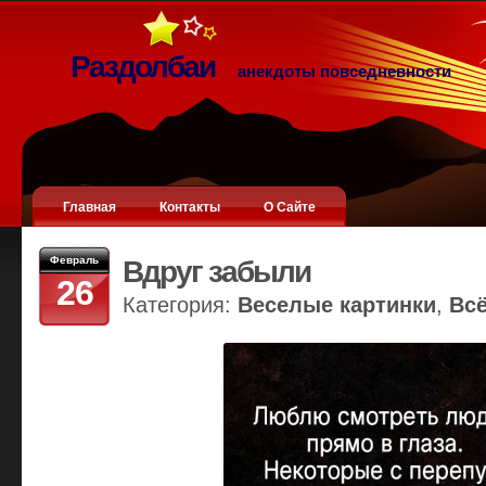
Раздолбаи
анекдоты повседневности
Главная
Контакты
О Сайте
Февраль
Вдруг забыли
26
Категория:
Веселые картинки
,
Вс