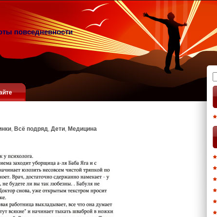
оты повседневности
Н
айте
инки
,
Всё подряд
,
Дети
,
Медицина