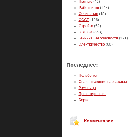
Пьяные
(42)
Работнички
(148)
Сочинения
(15)
СССР
(196)
Стройка
(52)
Техника
(363)
Техника Безопасности
(271)
Электричество
(60)
Последнее:
Полубочка
Опаздывающие пассажиры
Роженица
Проектировщик
Борис
Комментарии