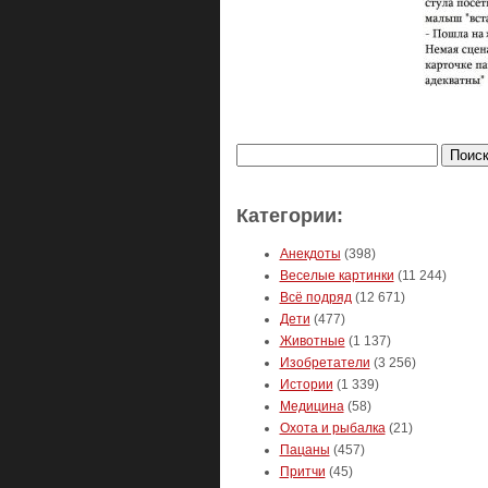
Найти:
Категории:
Анекдоты
(398)
Веселые картинки
(11 244)
Всё подряд
(12 671)
Дети
(477)
Животные
(1 137)
Изобретатели
(3 256)
Истории
(1 339)
Медицина
(58)
Охота и рыбалка
(21)
Пацаны
(457)
Притчи
(45)