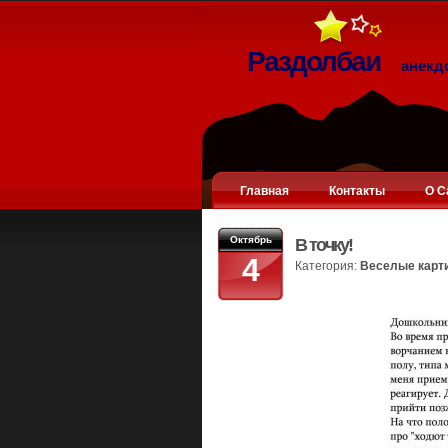
Раздолбаи
анекд
Главная
Контакты
О С
Октябрь
В точку!
4
Категория:
Веселые карт