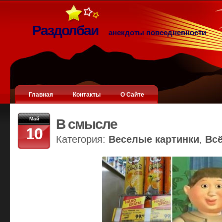
Раздолбаи
анекдоты повседневности
Главная
Контакты
О Сайте
Май
В смысле
10
Категория:
Веселые картинки
,
Вс