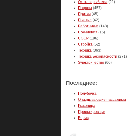
Охота и рыбалка
(21)
Пацаны
(457)
Притчи
(45)
Пьяные
(42)
Работнички
(148)
Сочинения
(15)
СССР
(196)
Стройка
(52)
Техника
(363)
Техника Безопасности
(271)
Электричество
(60)
Последнее:
Полубочка
Опаздывающие пассажиры
Роженица
Проектировщик
Борис