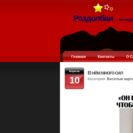
Раздолбаи
анекд
Главная
Контакты
О С
Апрель
В нём много сил
10
Категория:
Веселые карт