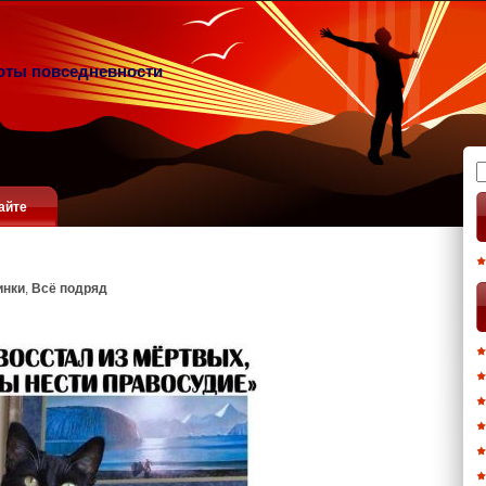
оты повседневности
Н
айте
инки
,
Всё подряд