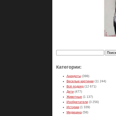
Найти:
Категории:
Анекдоты
(398)
Веселые картинки
(11 244)
Всё подряд
(12 671)
Дети
(477)
Животные
(1 137)
Изобретатели
(3 256)
Истории
(1 339)
Медицина
(58)