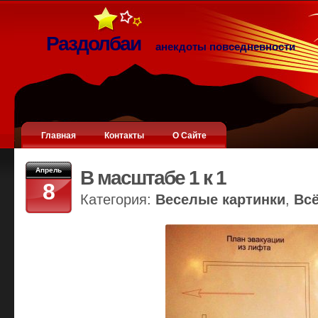
Раздолбаи
анекдоты повседневности
Главная
Контакты
О Сайте
Апрель
В масштабе 1 к 1
8
Категория:
Веселые картинки
,
Вс