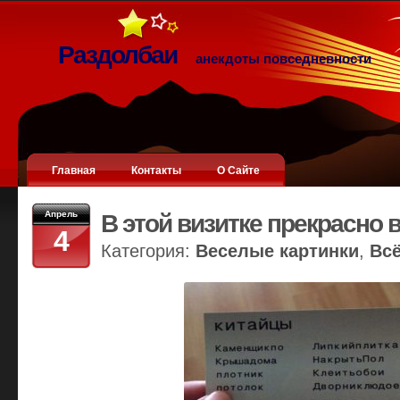
Раздолбаи
анекдоты повседневности
Главная
Контакты
О Сайте
Апрель
В этой визитке прекрасно 
4
Категория:
Веселые картинки
,
Вс