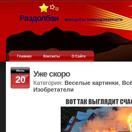
Раздолбаи
анекдоты повседневности
Главная
Контакты
О Сайте
Июнь
Уже скоро
20
Категория:
Веселые картинки
,
Вс
Изобретатели