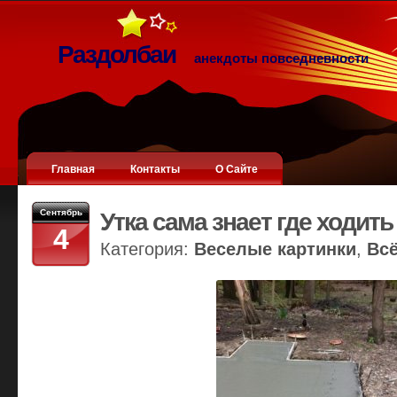
Раздолбаи
анекдоты повседневности
Главная
Контакты
О Сайте
Сентябрь
Утка сама знает где ходить
4
Категория:
Веселые картинки
,
Вс