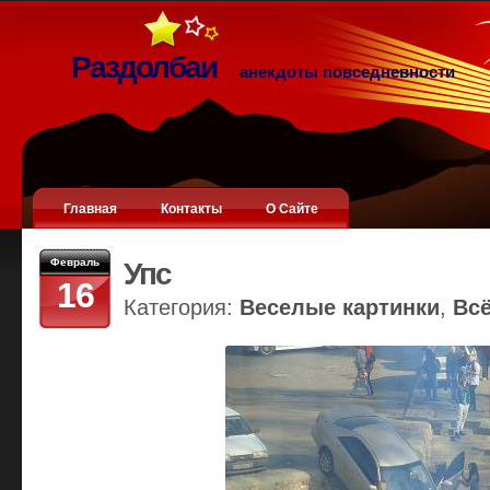
Раздолбаи
анекдоты повседневности
Главная
Контакты
О Сайте
Февраль
Упс
16
Категория:
Веселые картинки
,
Вс