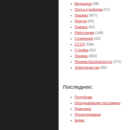
Медицина
(58)
Охота и рыбалка
(21)
Пацаны
(457)
Притчи
(45)
Пьяные
(42)
Работнички
(148)
Сочинения
(15)
СССР
(196)
Стройка
(52)
Техника
(363)
Техника Безопасности
(271)
Электричество
(60)
Последнее:
Полубочка
Опаздывающие пассажиры
Роженица
Проектировщик
Борис