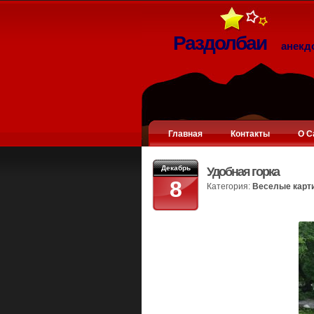
Раздолбаи
анекд
Главная
Контакты
О С
Декабрь
Удобная горка
8
Категория:
Веселые карт