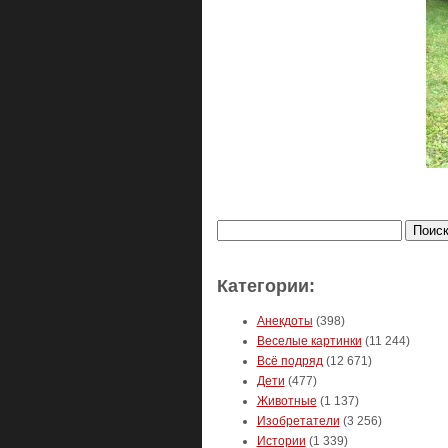
Найти:
Категории:
Анекдоты
(398)
Веселые картинки
(11 244)
Всё подряд
(12 671)
Дети
(477)
Животные
(1 137)
Изобретатели
(3 256)
Истории
(1 339)