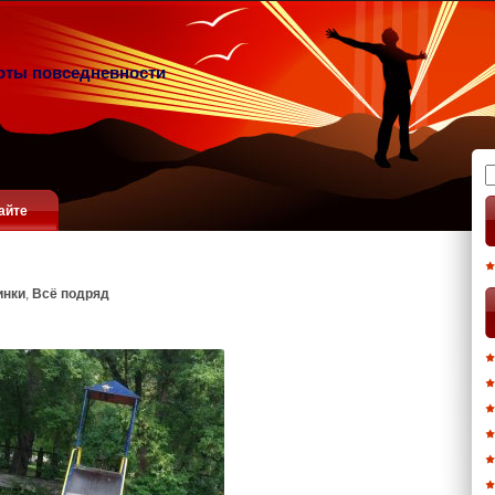
оты повседневности
Н
айте
инки
,
Всё подряд