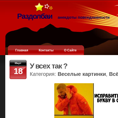
Раздолбаи
анекдоты повседневности
Главная
Контакты
О Сайте
Март
У всех так ?
18
Категория:
Веселые картинки
,
Вс